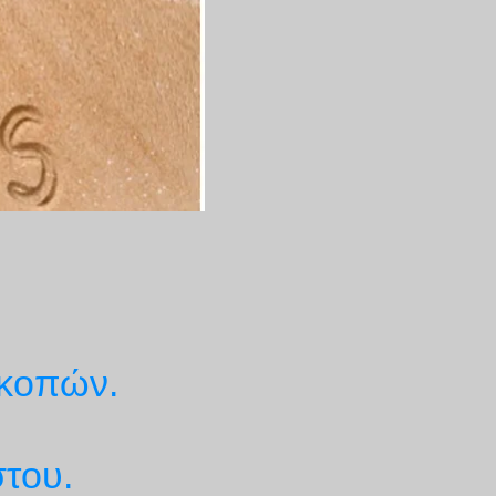
ακοπών.
του.